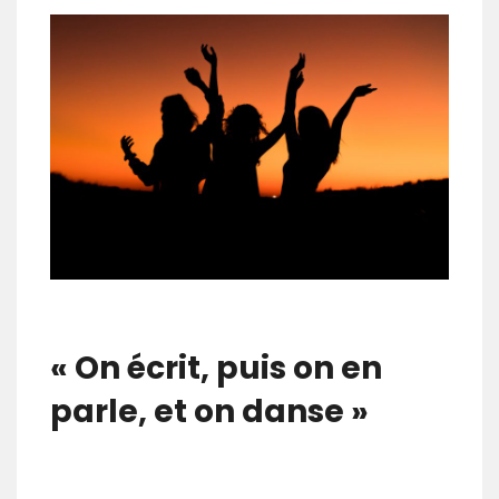
«
On écrit, puis on en
parle, et on danse »